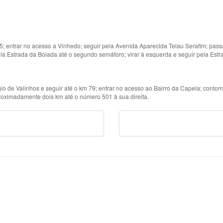
5; entrar no acesso a Vinhedo; seguir pela Avenida Aparecida Telau Serafim; passa
la Estrada da Boiada até o segundo semáforo; virar à esquerda e seguir pela Est
io de Valinhos e seguir até o km 79; entrar no acesso ao Bairro da Capela; conto
roximadamente dois km até o número 501 à sua direita.